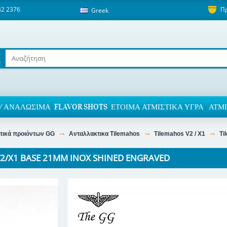
82 2376
Π
Greek
/ ΑΝΑΛΏΣΙΜΑ
FLAVOR SHOTS
ΈΤΟΙΜΑ ΑΤΜΙΣΤΙΚΆ ΥΓΡΆ
ΑΤΜΙ
τικά προιόντων GG
Ανταλλακτικα Tilemahos
Tilemahos V2 / X1
Ti
2/X1 BASE 21MM INOX SHINED ENGRAVED