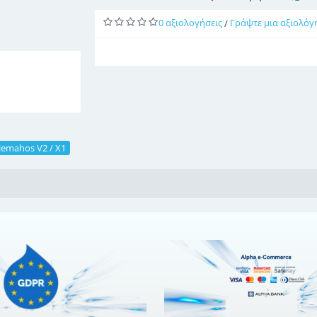
0 αξιολογήσεις
Γράψτε μια αξιολόγ
/
ilemahos V2 / X1