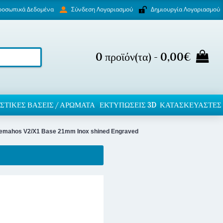
ροσωπικά Δεδομένα
Δημιουργία Λογαριασμού
Σύνδεση Λογαριασμού
0 προϊόν(τα) - 0,00€
ΣΤΙΚΈΣ ΒΆΣΕΙΣ / ΑΡΏΜΑΤΑ
ΕΚΤΥΠΏΣΕΙΣ 3D
ΚΑΤΑΣΚΕΥΑΣΤΕΣ
lemahos V2/X1 Base 21mm Inox shined Engraved