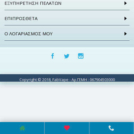
ΕΞΥΠΗΡΈΤΗΣΗ ΠΕΛΑΤΏΝ
ΕΠΙΠΡΌΣΘΕΤΑ
Ο ΛΟΓΑΡΙΑΣΜΌΣ ΜΟΥ
Copyright © 2018, FabVape - Αρ.ΓΕΜΗ : 067904503000