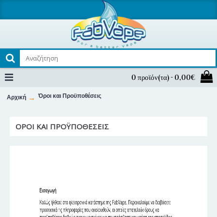
0 προϊόν(τα) - 0,00€
Όροι και Προϋποθέσεις
Αρχική
ΌΡΟΙ ΚΑΙ ΠΡΟΫΠΟΘΈΣΕΙΣ