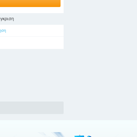
γκριση
ηση