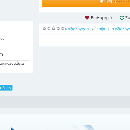
Ενημέρωσε με
Επιθυμητό
Σύ
0 αξιολογήσεις
Γράψτε μια αξιολόγ
/
υς!
τή
αι κατοικίδια
c Salts