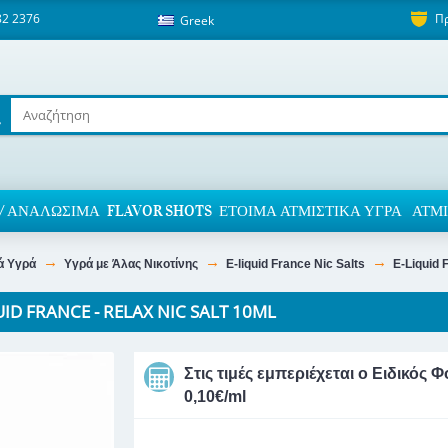
82 2376
Π
Greek
/ ΑΝΑΛΏΣΙΜΑ
FLAVOR SHOTS
ΈΤΟΙΜΑ ΑΤΜΙΣΤΙΚΆ ΥΓΡΆ
ΑΤΜΙ
ά Υγρά
Υγρά με Άλας Νικοτίνης
E-liquid France Nic Salts
E-Liquid 
UID FRANCE - RELAX NIC SALT 10ML
Στις τιμές εμπεριέχεται ο Ειδικό
0,10€/ml