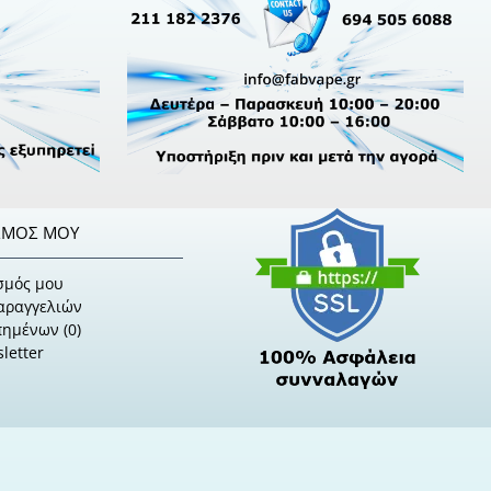
ΣΜΌΣ ΜΟΥ
σμός μου
Παραγγελιών
πημένων (
0
)
letter