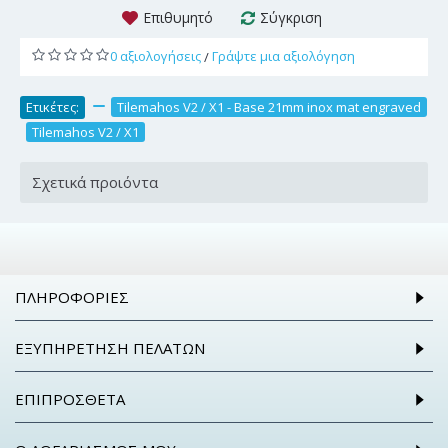
Επιθυμητό
Σύγκριση
0 αξιολογήσεις
Γράψτε μια αξιολόγηση
/
Ετικέτες:
,
Tilemahos V2 / X1 - Base 21mm inox mat engraved
,
Tilemahos V2 / X1
Σχετικά προιόντα
ΠΛΗΡΟΦΟΡΊΕΣ
ΕΞΥΠΗΡΈΤΗΣΗ ΠΕΛΑΤΏΝ
ΕΠΙΠΡΌΣΘΕΤΑ