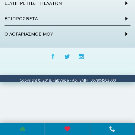
ΕΞΥΠΗΡΈΤΗΣΗ ΠΕΛΑΤΏΝ
ΕΠΙΠΡΌΣΘΕΤΑ
Ο ΛΟΓΑΡΙΑΣΜΌΣ ΜΟΥ
Copyright © 2018, FabVape - Αρ.ΓΕΜΗ : 067904503000