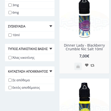
3mg
6mg
ΣΥΣΚΕΥΑΣΊΑ
10ml
Dinner Lady - Blackberry
Crumble Nic Salt 10ml
ΤΎΠΟΣ ΑΤΜΙΣΤΙΚΉΣ ΒΆΣΗΣ
7,00€
Άλας νικοτίνης
ΚΑΤΆΣΤΑΣΗ ΑΠΟΘΈΜΑΤΟΣ
Σε απόθεμα
Εκτός αποθέματος