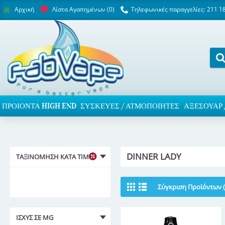
Λίστα Αγαπημένων (
0
)
Τηλεφωνικές παραγγελίες: 211 1
Αρχική
ΠΡΟΙΌΝΤΑ HIGH END
ΣΥΣΚΕΥΈΣ / ΑΤΜΟΠΟΙΗΤΈΣ
ΑΞΕΣΟΥΆΡ 
DINNER LADY
ΤΑΞΙΝΌΜΗΣΗ ΚΑΤΆ ΤΙΜΉ
Σύγκριση Προϊόντων (
ΙΣΧΎΣ ΣΕ MG