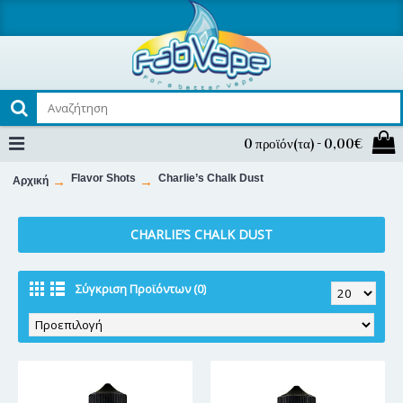
0 προϊόν(τα) - 0,00€
Flavor Shots
Charlie’s Chalk Dust
Αρχική
CHARLIE’S CHALK DUST
Σύγκριση Προϊόντων (0)