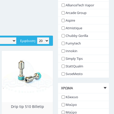
AllianceTech Vapor
Arcade Group
Aspire
in
Simply Tips
Squape
Ανοξείδωτο α
Atmistique
Chubby Gorilla
Εμφάνιση:
Fumytech
Innokin
Simply Tips
StattQualm
SvoeMesto
The Golden Greek
ΧΡΏΜΑ
Κόκκινο
Μαύρο
Drip tip 510 Billetip
Μαύρο