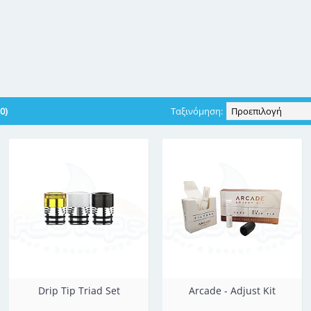
stique
Chubby Gorilla
Golden Greek
Innok
0)
Ταξινόμηση:
Drip Tip Triad Set
Arcade - Adjust Kit