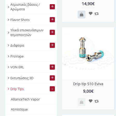
14,90€
Ατμιστικές βάσεις /
+
Αρώματα
+
Flavor Shots
Υλικά επισκευάσιμων
+
ατμοποιητών
+
Διάφορα
ProVape
+
VON ERL
+
Εκτυπώσεις 3D
Drip tip 510 Eviva
-
Drip Tips
9,00€
AllianceTech Vapor
Atmistique