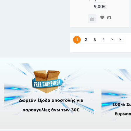
9,00€
1
2
3
4
>
>|