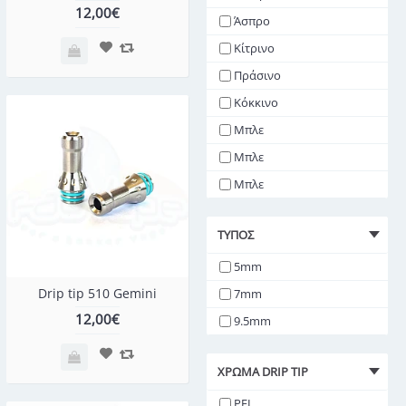
12,00€
Άσπρο
Κίτρινο
Πράσινο
Κόκκινο
Μπλε
Μπλε
Μπλε
ΤΎΠΟΣ
5mm
Drip tip 510 Gemini
7mm
12,00€
9.5mm
ΧΡΏΜΑ DRIP TIP
PEI