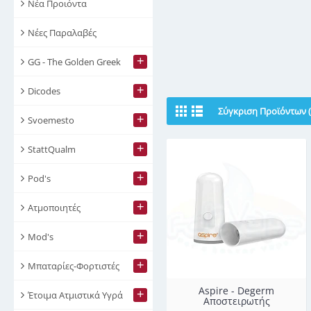
Νέα Προιόντα
Νέες Παραλαβές
+
GG - The Golden Greek
AllianceTech Vapor
Atmi
+
Dicodes
Σύγκριση Προϊόντων (
+
Svoemesto
+
StattQualm
+
Pod's
+
Ατμοποιητές
+
Mod's
+
Μπαταρίες-Φορτιστές
Aspire - Degerm
+
Έτοιμα Ατμιστικά Υγρά
Αποστειρωτής