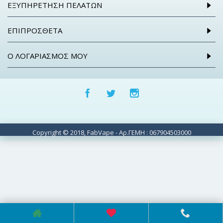
ΕΞΥΠΗΡΈΤΗΣΗ ΠΕΛΑΤΏΝ
ΕΠΙΠΡΌΣΘΕΤΑ
Ο ΛΟΓΑΡΙΑΣΜΌΣ ΜΟΥ
Copyright © 2018, FabVape - Αρ.ΓΕΜΗ : 067904503000