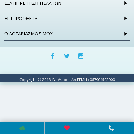
ΕΞΥΠΗΡΈΤΗΣΗ ΠΕΛΑΤΏΝ
ΕΠΙΠΡΌΣΘΕΤΑ
Ο ΛΟΓΑΡΙΑΣΜΌΣ ΜΟΥ
Copyright © 2018, FabVape - Αρ.ΓΕΜΗ : 067904503000