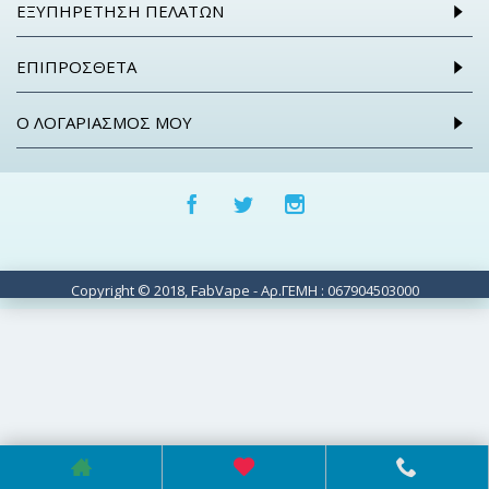
ΕΞΥΠΗΡΈΤΗΣΗ ΠΕΛΑΤΏΝ
ΕΠΙΠΡΌΣΘΕΤΑ
Ο ΛΟΓΑΡΙΑΣΜΌΣ ΜΟΥ
Copyright © 2018, FabVape - Αρ.ΓΕΜΗ : 067904503000