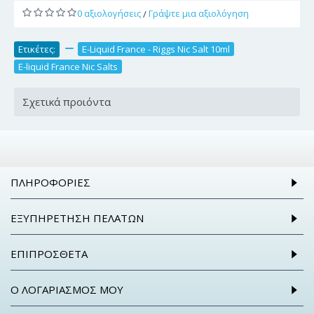
0 αξιολογήσεις
Γράψτε μια αξιολόγηση
/
Ετικέτες:
,
E-Liquid France - Riggs Nic Salt 10ml
,
E-liquid France Nic Salts
Σχετικά προιόντα
ΠΛΗΡΟΦΟΡΊΕΣ
ΕΞΥΠΗΡΈΤΗΣΗ ΠΕΛΑΤΏΝ
ΕΠΙΠΡΌΣΘΕΤΑ
Ο ΛΟΓΑΡΙΑΣΜΌΣ ΜΟΥ