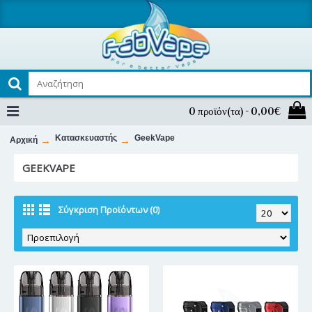
0 προϊόν(τα) - 0,00€
Κατασκευαστής
GeekVape
Αρχική
GEEKVAPE
Σύγκριση Προϊόντων (0)