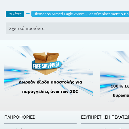
Ετικέτες:
,
Tilemahos Armed Eagle 25mm - Set of replacement o-rin
Σχετικά προιόντα
ΠΛΗΡΟΦΟΡΊΕΣ
ΕΞΥΠΗΡΈΤΗΣΗ ΠΕΛΑΤΏ