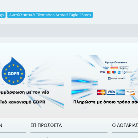
gs
,
Ανταλλακτικά Tilemahos Armed Eagle 25mm
Ν
ΕΠΙΠΡΌΣΘΕΤΑ
Ο ΛΟΓΑΡΙΑ