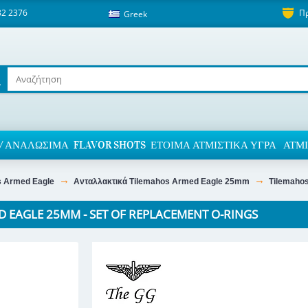
82 2376
Π
Greek
/ ΑΝΑΛΏΣΙΜΑ
FLAVOR SHOTS
ΈΤΟΙΜΑ ΑΤΜΙΣΤΙΚΆ ΥΓΡΆ
ΑΤΜΙ
s Armed Eagle
Ανταλλακτικά Tilemahos Armed Eagle 25mm
Tilemahos
 EAGLE 25MM - SET OF REPLACEMENT O-RINGS