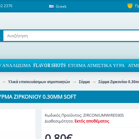
82 2376
Π
Greek
/ ΑΝΑΛΏΣΙΜΑ
FLAVOR SHOTS
ΈΤΟΙΜΑ ΑΤΜΙΣΤΙΚΆ ΥΓΡΆ
ΑΤΜΙ
Υλικά επισκευάσιμων ατμοποιητών
Σύρμα
Σύρμα Ζιρκονίου 0.30m
ΎΡΜΑ ΖΙΡΚΟΝΊΟΥ 0.30MM SOFT
Κωδικός Προϊόντος:
ZIRCONIUMWIRE030S
Διαθεσιμότητα:
Εκτός αποθέματος
0,80€