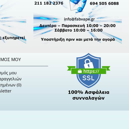
ΣΜΌΣ ΜΟΥ
σμός μου
Παραγγελιών
πημένων (
0
)
letter