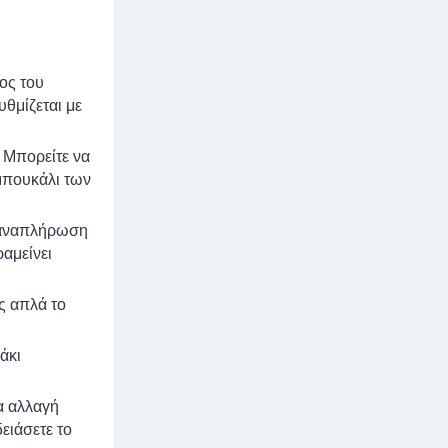
ος του
υθμίζεται με
 Μπορείτε να
 μπουκάλι των
α αναπλήρωση
αμείνει
ς απλά το
άκι
α αλλαγή
ειάσετε το