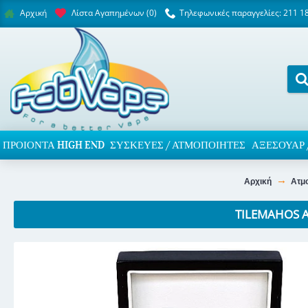
Λίστα Αγαπημένων (
0
)
Τηλεφωνικές παραγγελίες: 211 1
Αρχική
ΠΡΟΙΌΝΤΑ HIGH END
ΣΥΣΚΕΥΈΣ / ΑΤΜΟΠΟΙΗΤΈΣ
ΑΞΕΣΟΥΆΡ 
Αρχική
Ατμ
TILEMAHOS 