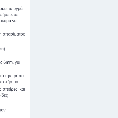
σετε τα υγρά
αφήσετε σε
 ακόμα να
ση σπασίματος
on)
ς 6mm, για
πό την τρύπα
θε στήσιμο
ς σπείρες, και
βίδες
τον