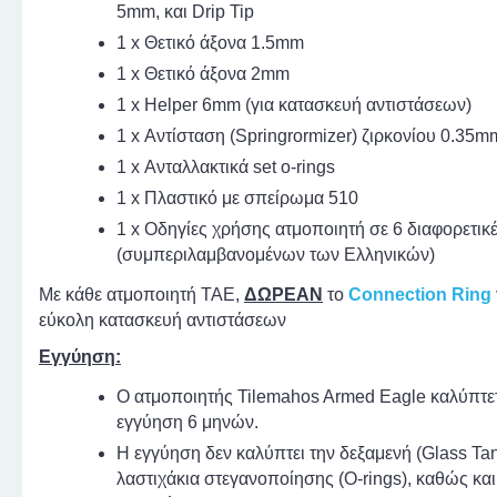
5mm, και Drip Tip
1 x Θετικό άξονα 1.5mm
1 x Θετικό άξονα 2mm
1 x Helper 6mm (για κατασκευή αντιστάσεων)
1 x Αντίσταση (Springrormizer) ζιρκονίου 0.35m
1 x Ανταλλακτικά set o-rings
1 x Πλαστικό με σπείρωμα 510
1 x Οδηγίες χρήσης ατμοποιητή σε 6 διαφορετι
(συμπεριλαμβανομένων των Ελληνικών)
Με κάθε ατμοποιητή TAE,
ΔΩΡΕΑΝ
το
Connection Ring
εύκολη κατασκευή αντιστάσεων
Εγγύηση:
Ο ατμοποιητής Tilemahos Armed Eagle καλύπτε
εγγύηση 6 μηνών.
Η εγγύηση δεν καλύπτει την δεξαμενή (Glass Tan
λαστιχάκια στεγανοποίησης (O-rings), καθώς και 