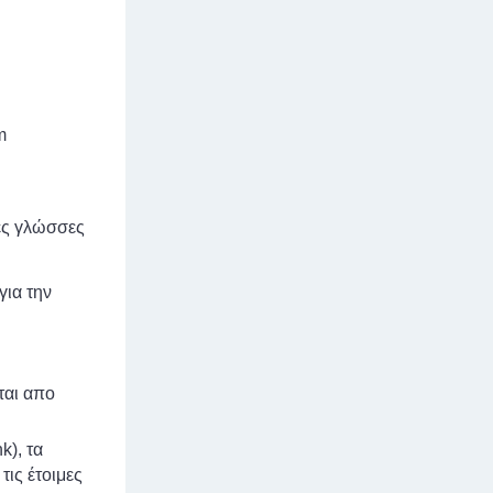
m
κές γλώσσες
για την
ται απο
k), τα
τις έτοιμες