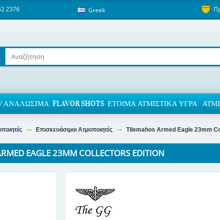
82 2376
Π
Greek
/ ΑΝΑΛΏΣΙΜΑ
FLAVOR SHOTS
ΈΤΟΙΜΑ ΑΤΜΙΣΤΙΚΆ ΥΓΡΆ
ΑΤΜΙ
οποιητές
Επισκευάσιμοι Ατμοποιητές
Tilemahos Armed Eagle 23mm Col
ARMED EAGLE 23MM COLLECTORS EDITION