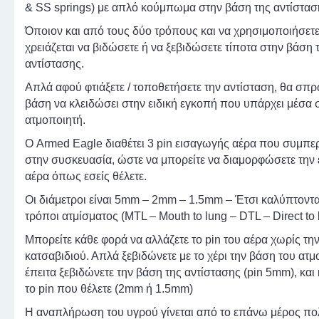
& SS springs) με απλό κούμπωμα στην βάση της αντίστασ
Όποιον και από τους δύο τρόπους και να χρησιμοποιήσετε
χρειάζεται να βιδώσετε ή να ξεβιδώσετε τίποτα στην βάση 
αντίστασης.
Απλά αφού φτιάξετε / τοποθετήσετε την αντίσταση, θα σπρ
βάση να κλειδώσει στην ειδική εγκοπή που υπάρχει μέσα 
ατμοποιητή.
Ο Armed Eagle διαθέτει 3 pin εισαγωγής αέρα που συμπε
στην συσκευασία, ώστε να μπορείτε να διαμορφώσετε την
αέρα όπως εσείς θέλετε.
Οι διάμετροι είναι 5mm – 2mm – 1.5mm – Έτσι καλύπτονται
τρόποι ατμίσματος (MTL – Mouth to lung – DTL – Direct to 
Μπορείτε κάθε φορά να αλλάζετε το pin του αέρα χωρίς τη
κατσαβιδιού. Απλά ξεβιδώνετε με το χέρι την βάση του ατμ
έπειτα ξεβιδώνετε την βάση της αντίστασης (pin 5mm), κα
το pin που θέλετε (2mm ή 1.5mm)
Η αναπλήρωση του υγρού γίνεται από το επάνω μέρος πο