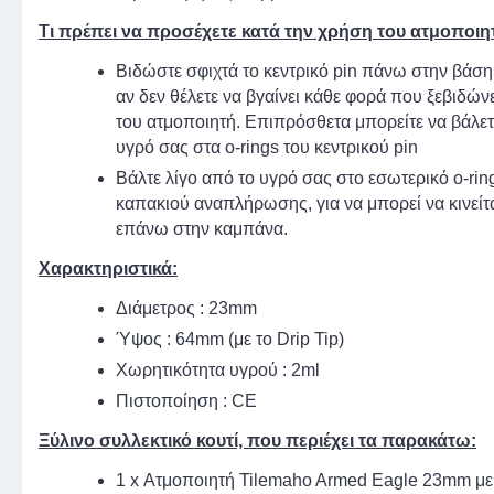
Τι πρέπει να προσέχετε κατά την χρήση του ατμοποιη
Βιδώστε σφιχτά το κεντρικό pin πάνω στην βάση
αν δεν θέλετε να βγαίνει κάθε φορά που ξεβιδών
του ατμοποιητή. Επιπρόσθετα μπορείτε να βάλετ
υγρό σας στα o-rings του κεντρικού pin
Βάλτε λίγο από το υγρό σας στο εσωτερικό o-rin
καπακιού αναπλήρωσης, για να μπορεί να κινείτ
επάνω στην καμπάνα.
Χαρακτηριστικά:
Διάμετρος : 23mm
Ύψος : 64mm (με το Drip Tip)
Χωρητικότητα υγρού : 2ml
Πιστοποίηση : CE
Ξύλινο συλλεκτικό κουτί, που περιέχει τα παρακάτω:
1 x Ατμοποιητή Tilemaho Armed Eagle 23mm με 