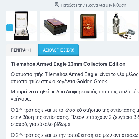
Πατείστε την εικόνα για μεγένθυση
ΠΕΡΙΓΡΑΦΉ
ΑΞΙΟΛΟΓΉΣΕΙΣ (0)
Tilemahos Armed Eagle 23mm Collectors Edition
Ο ατμοποιητής Tilemahos Armed Eagle είναι το νέο μέλος
ατμοποιητών στην οικογένεια Golden Greek.
Μπορεί να στηθεί με δύο διαφορετικούς τρόπους πολύ εύ
γρήγορα.
ος
Ο 1
τρόπος είναι με το κλασικό στήσιμο της αντίστασης 
στην βάση της αντίστασης. Πλέον υπάρχουν 2 ζευγάρια βί
σταυρό, για εύκολο βίδωμα.
ος
Ο 2
τρόπος είναι με την τοποθέτηση έτοιμων αντιστάσεω