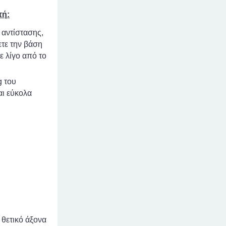
τή:
 αντίστασης,
ετε την βάση
ε λίγο από το
g του
αι εύκολα
θετικό άξονα