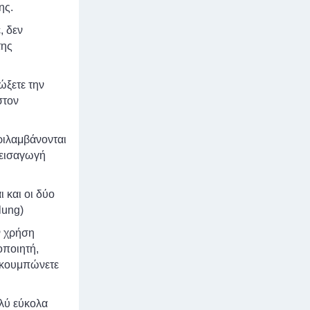
ης.
, δεν
της
ώξετε την
στον
ριλαμβάνονται
 εισαγωγή
 και οι δύο
lung)
ν χρήση
οποιητή,
ι κουμπώνετε
λύ εύκολα