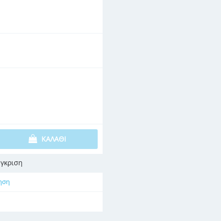
ΚΑΛΆΘΙ
γκριση
ηση