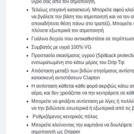
υγρό σας από τον ατμοποιητή.
Τελείως στεγανή κατασκευή. Μπορείτε αφού κλεί
να βγάλετε την βάση του ατμοποιητή και να τον 
οποιαδήποτε θέση πάνω στο τραπέζι. Μπορείτε
πλύνετε εξωτερικά τον ατμοποιητή
Γυάλινο δοχείο που αντικαθιστάται σε περίπτω
Συμβατός με υγρά 100% VG
Προστασία σκασίματος υγρού (Spitback protecti
ενσωματωμένη στο κάτω μέρος του Drip Tip
Απόσταση μεταξύ των βιδών στησίματος αντίστη
κατασκευή αντιστάσεων Clapton
Η αντίσταση κάθεται κάθε φορά ακριβώς κάτω α
αέρα, και δεν χρειάζεται να την κεντράρετε σε κά
Μπορείτε να φτιάξετε αντίσταση με λίγες ή πολλέ
να την βιδώσετε εσωτερικά ή εξωτερικά από τις 
Ρυθμιζόμενος κεντρικός πόλος
Μπορείτε κλείνοντας την καμπάνα να δουλέψετε 
ατμοποιητή ως Dripper