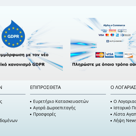
Ν
ΕΠΙΠΡΌΣΘΕΤΑ
Ο ΛΟΓΑΡΙΑ
ς
Ευρετήριο Κατασκευαστών
O Λογαρια
Αγορά Δωροεπιταγής
Ιστορικό 
Προσφορές
Λίστα Αγα
εδομένων
Λήψη News