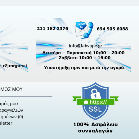
ΣΜΌΣ ΜΟΥ
σμός μου
Παραγγελιών
πημένων (
0
)
letter