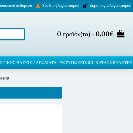
ροσωπικά Δεδομένα
Δημιουργία Λογαριασμού
Σύνδεση Λογαριασμού
0 προϊόν(τα) - 0,00€
ΣΤΙΚΈΣ ΒΆΣΕΙΣ / ΑΡΏΜΑΤΑ
ΕΚΤΥΠΏΣΕΙΣ 3D
ΚΑΤΑΣΚΕΥΑΣΤΕΣ
iFe48