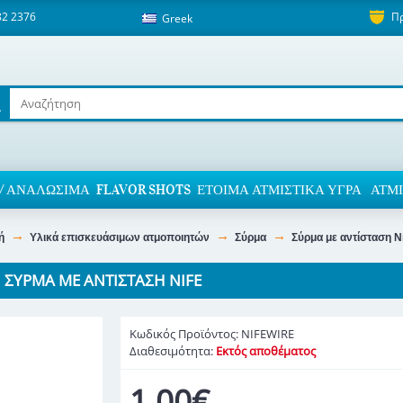
82 2376
Π
Greek
/ ΑΝΑΛΏΣΙΜΑ
FLAVOR SHOTS
ΈΤΟΙΜΑ ΑΤΜΙΣΤΙΚΆ ΥΓΡΆ
ΑΤΜΙ
ή
Υλικά επισκευάσιμων ατμοποιητών
Σύρμα
Σύρμα με αντίσταση N
ΣΎΡΜΑ ΜΕ ΑΝΤΊΣΤΑΣΗ NIFE
Κωδικός Προϊόντος:
NIFEWIRE
Διαθεσιμότητα:
Εκτός αποθέματος
1,00€