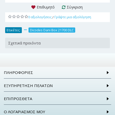
Επιθυμητό
Σύγκριση
0 αξιολογήσεις
Γράψτε μια αξιολόγηση
/
Ετικέτες:
,
Dicodes Dani Box 21700 DLC
Σχετικά προιόντα
ΠΛΗΡΟΦΟΡΊΕΣ
ΕΞΥΠΗΡΈΤΗΣΗ ΠΕΛΑΤΏΝ
ΕΠΙΠΡΌΣΘΕΤΑ
Ο ΛΟΓΑΡΙΑΣΜΌΣ ΜΟΥ