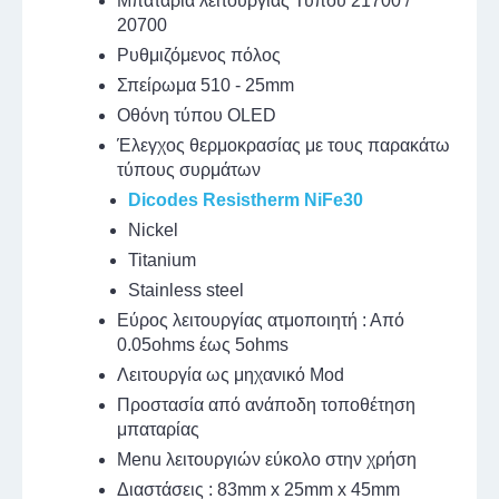
Μπαταρία λειτουργίας Τύπου 21700 /
20700
Ρυθμιζόμενος πόλος
Σπείρωμα 510 - 25mm
Οθόνη τύπου OLED
Έλεγχος θερμοκρασίας με τους παρακάτω
τύπους συρμάτων
Dicodes Resistherm NiFe30
Nickel
Titanium
Stainless steel
Εύρος λειτουργίας ατμοποιητή : Από
0.05ohms έως 5ohms
Λειτουργία ως μηχανικό Mod
Προστασία από ανάποδη τοποθέτηση
μπαταρίας
Menu λειτουργιών εύκολο στην χρήση
Διαστάσεις : 83mm x 25mm x 45mm