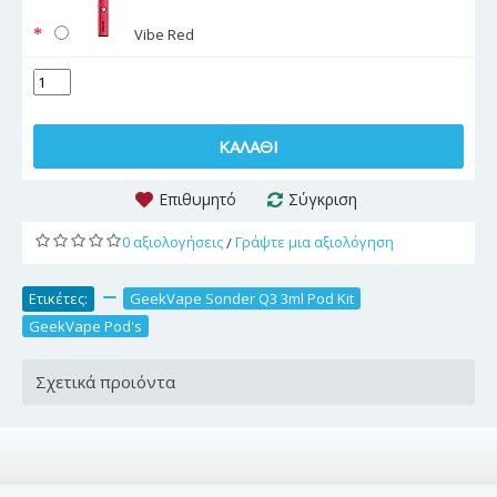
Vibe Red
ΚΑΛΆΘΙ
Επιθυμητό
Σύγκριση
0 αξιολογήσεις
Γράψτε μια αξιολόγηση
/
Ετικέτες:
,
GeekVape Sonder Q3 3ml Pod Kit
,
GeekVape Pod's
Σχετικά προιόντα