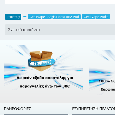
Ετικέτες:
,
GeekVape - Aegis Boost RBA Pod
,
GeekVape Pod's
Σχετικά προιόντα
ΠΛΗΡΟΦΟΡΊΕΣ
ΕΞΥΠΗΡΈΤΗΣΗ ΠΕΛΑΤΏ