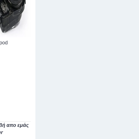
 pod
βή απο εμάς
er