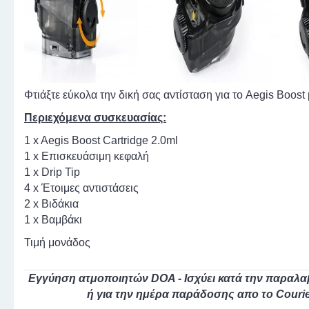
Φτιάξτε εύκολα την δική σας αντίσταση για το Aegis Boost
Περιεχόμενα συσκευασίας:
1 x Aegis Boost Cartridge 2.0ml
1 x Επισκευάσιμη κεφαλή
1 x Drip Tip
4 x Έτοιμες αντιστάσεις
2 x Βιδάκια
1 x Βαμβάκι
Τιμή μονάδος
Εγγύηση ατμοποιητών DOA - Ισχύει κατά την παραλα
ή για την ημέρα παράδοσης απο το Couri