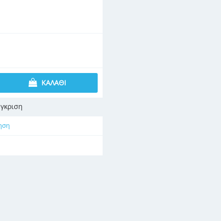
ΚΑΛΆΘΙ
γκριση
ηση