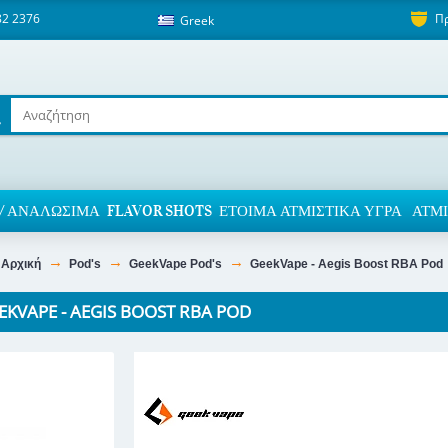
82 2376
Π
Greek
/ ΑΝΑΛΏΣΙΜΑ
FLAVOR SHOTS
ΈΤΟΙΜΑ ΑΤΜΙΣΤΙΚΆ ΥΓΡΆ
ΑΤΜΙ
Αρχική
Pod's
GeekVape Pod's
GeekVape - Aegis Boost RBA Pod
EKVAPE - AEGIS BOOST RBA POD