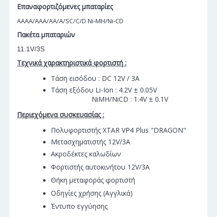
Επαναφορτιζόμενες μπαταρίες
AAAA/AAA/AA/A/SC/C/D Ni-MH/Ni-CD
Πακέτα μπαταριών
11.1V/3S
Τεχνικά χαρακτηριστικά φορτιστή :
Τάση εισόδου : DC 12V / 3A
Τάση εξόδου Li-Ion : 4.2V ± 0.05V
NiMH/NiCD : 1.4V ± 0.1V
Περιεχόμενα συσκευασίας :
Πολυφορτιστής XTAR VP4 Plus "DRAGON"
Μετασχηματιστής 12V/3A
Ακροδέκτες καλωδίων
Φορτιστής αυτοκινήτου 12V/3A
Θήκη μεταφοράς φορτιστή
Οδηγίες χρήσης (Αγγλικά)
Έντυπο εγγύησης