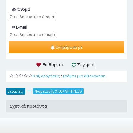
✍ Όνομα
✉ E-mail
Ενημέρωσε με
Επιθυμητό
Σύγκριση
0 αξιολογήσεις
Γράψτε μια αξιολόγηση
/
Ετικέτες:
,
Φορτιστής XTAR VP4 PLUS
Σχετικά προιόντα