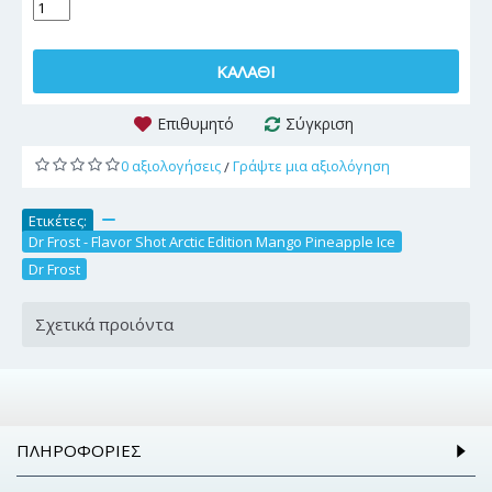
ΚΑΛΆΘΙ
Επιθυμητό
Σύγκριση
0 αξιολογήσεις
Γράψτε μια αξιολόγηση
/
Ετικέτες:
,
Dr Frost - Flavor Shot Arctic Edition Mango Pineapple Ice
,
Dr Frost
Σχετικά προιόντα
ΠΛΗΡΟΦΟΡΊΕΣ