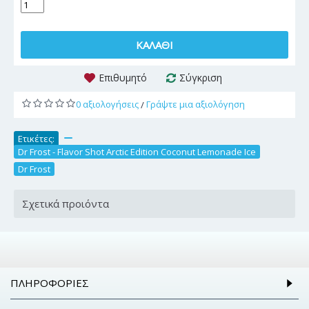
ΚΑΛΆΘΙ
Επιθυμητό
Σύγκριση
0 αξιολογήσεις
Γράψτε μια αξιολόγηση
/
Ετικέτες:
,
Dr Frost - Flavor Shot Arctic Edition Coconut Lemonade Ice
,
Dr Frost
Σχετικά προιόντα
ΠΛΗΡΟΦΟΡΊΕΣ