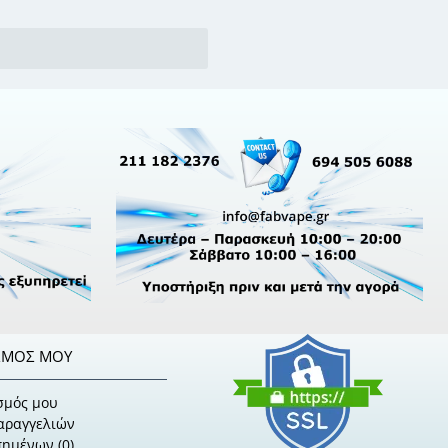
ΣΜΌΣ ΜΟΥ
σμός μου
Παραγγελιών
πημένων (
0
)