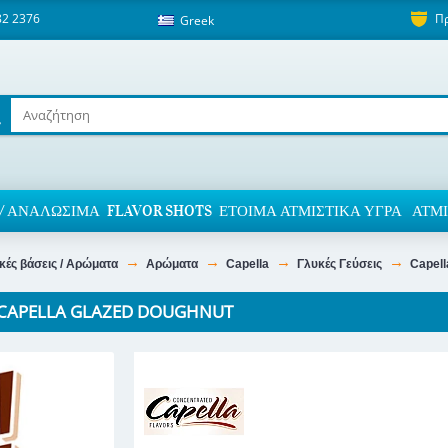
82 2376
Π
Greek
/ ΑΝΑΛΏΣΙΜΑ
FLAVOR SHOTS
ΈΤΟΙΜΑ ΑΤΜΙΣΤΙΚΆ ΥΓΡΆ
ΑΤΜΙ
κές βάσεις / Αρώματα
Αρώματα
Capella
Γλυκές Γεύσεις
Capell
CAPELLA GLAZED DOUGHNUT