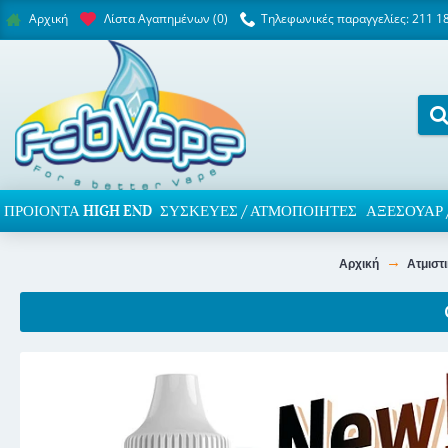
Λίστα Αγαπημένων (
0
)
Τηλεφωνικές παραγγελίες: 211 1
Αρχική
ΠΡΟΙΌΝΤΑ HIGH END
ΣΥΣΚΕΥΈΣ / ΑΤΜΟΠΟΙΗΤΈΣ
ΑΞΕΣΟΥΆΡ 
Αρχική
Ατμιστι