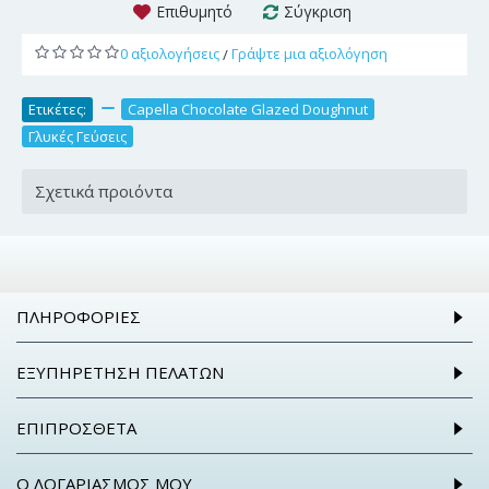
Επιθυμητό
Σύγκριση
0 αξιολογήσεις
Γράψτε μια αξιολόγηση
/
Ετικέτες:
,
Capella Chocolate Glazed Doughnut
,
Γλυκές Γεύσεις
Σχετικά προιόντα
ΠΛΗΡΟΦΟΡΊΕΣ
ΕΞΥΠΗΡΈΤΗΣΗ ΠΕΛΑΤΏΝ
ΕΠΙΠΡΌΣΘΕΤΑ
Ο ΛΟΓΑΡΙΑΣΜΌΣ ΜΟΥ