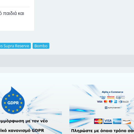
 παιδιά και
os Supra Reserve
,
Bombo