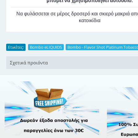
μπορεί να χρησιμοποιηθεί αυτούσιο.
Να φυλάσσεται σε μέρος δροσερό και σκιερό μακριά από
κατοικίδια
Ετικέτες:
Bombo eLIQUIDS
,
Bombo - Flavor Shot Platinum Tobacc
Σχετικά προιόντα