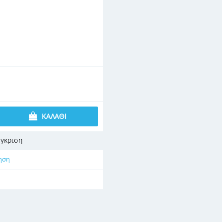
ΚΑΛΆΘΙ
γκριση
ηση