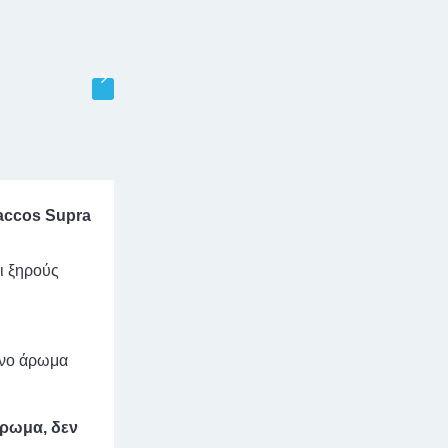
accos Supra
ι ξηρούς
ένο άρωμα
άρωμα, δεν