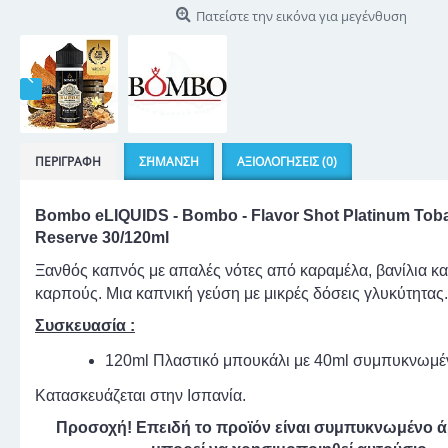
Πατείστε την εικόνα για μεγένθυση
ΠΕΡΙΓΡΑΦΉ
Σ΄ΉΜΑΝΣΗ
ΑΞΙΟΛΟΓΉΣΕΙΣ (0)
Bombo eLIQUIDS - Bombo - Flavor Shot Platinum Tob
Reserve 3
0/120ml
Ξανθός καπνός με απαλές νότες από καραμέλα, βανίλια κα
καρπούς. Μια καπνική γεύση με μικρές δόσεις γλυκύτητας.
Συσκευασία :
120ml Πλαστικό μπουκάλι με 40ml συμπυκνωμ
Κατασκευάζεται στην Ισπανία.
Προσοχή! Επειδή το προϊόν είναι συμπυκνωμένο 