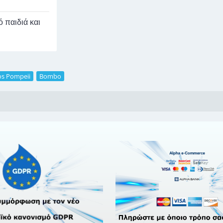
 παιδιά και
os Pompeii
,
Bombo