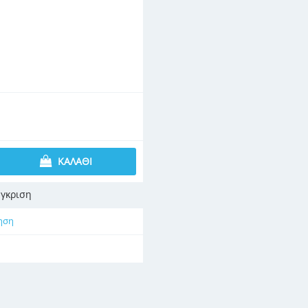
ΚΑΛΆΘΙ
γκριση
ηση