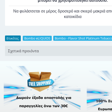
μπορεί να χρησιμοποιηθεί αυτούσιο.
Να φυλάσσεται σε μέρος δροσερό και σκιερό μακριά από
κατοικίδια
Ετικέτες:
Bombo eLIQUIDS
,
Bombo - Flavor Shot Platinum Tobacc
Σχετικά προιόντα