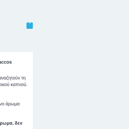
accos
αναζητούν τη
τικού καπνού.
ένο άρωμα
άρωμα, δεν