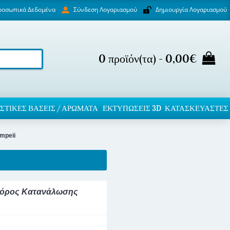
ροσωπικά Δεδομένα
Δημιουργία Λογαριασμού
Σύνδεση Λογαριασμού
0 προϊόν(τα) - 0,00€
ΣΤΙΚΈΣ ΒΆΣΕΙΣ / ΑΡΏΜΑΤΑ
ΕΚΤΥΠΏΣΕΙΣ 3D
ΚΑΤΑΣΚΕΥΑΣΤΕΣ
mpeii
ς Φόρος Κατανάλωσης