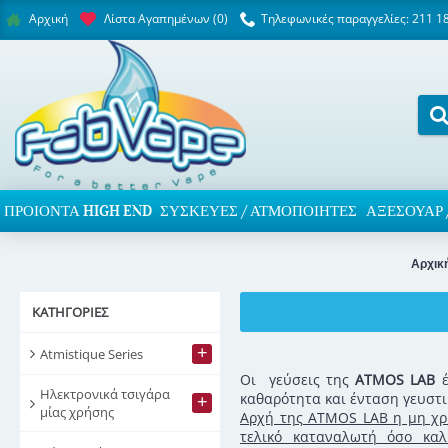
Λίστα Αγαπημένων (
0
)
Τηλεφωνικές παραγγελίες: 211 1
Αρχική
ΠΡΟΙΌΝΤΑ HIGH END
ΣΥΣΚΕΥΈΣ / ΑΤΜΟΠΟΙΗΤΈΣ
ΑΞΕΣΟΥΆΡ 
Αρχικ
ΚΑΤΗΓΟΡΊΕΣ
+
Atmistique Series
Οι γεύσεις της
ATMOS LAB
έ
Ηλεκτρονικά τσιγάρα
καθαρότητα και ένταση γευστι
+
μίας χρήσης
Αρχή της ATMOS LAB η μη χρή
τελικό καταναλωτή όσο καλ