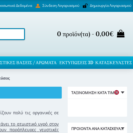
ροσωπικά Δεδομένα
Δημιουργία Λογαριασμού
Σύνδεση Λογαριασμού
0 προϊόν(τα) - 0,00€
ΣΤΙΚΈΣ ΒΆΣΕΙΣ / ΑΡΏΜΑΤΑ
ΕΚΤΥΠΏΣΕΙΣ 3D
ΚΑΤΑΣΚΕΥΑΣΤΕΣ
εύσεις
ΤΑΞΙΝΌΜΗΣΗ ΚΑΤΆ ΤΙΜΉ
ίζουν πολύ τις οργανικές σε
άνει το ατμιστικό υγρό στον
ΠΡΟΙΌΝΤΑ ΑΝΑ ΚΑΤΑΣΚΕΥΑΣΤΉ
ουν παράπλευρες γευστικές