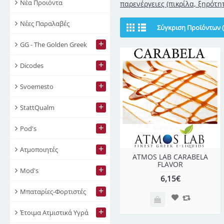
Νέα Προιόντα
παρενέργειες (πικρίλα, ξηρότητ
Νέες Παραλαβές
Σύγκριση Προϊόντων (
+
GG - The Golden Greek
+
Dicodes
+
Svoemesto
+
StattQualm
+
Pod's
+
Ατμοποιητές
ATMOS LAB CARABELA
FLAVOR
+
Mod's
6,15€
+
Μπαταρίες-Φορτιστές
+
Έτοιμα Ατμιστικά Υγρά