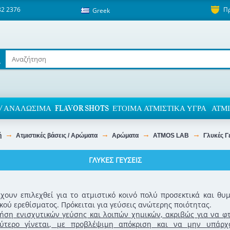
82 2376
Π
Greek
/ ΑΝΑΛΏΣΙΜΑ
FLAVOR SHOTS
ΈΤΟΙΜΑ ΑΤΜΙΣΤΙΚΆ ΥΓΡΆ
ΑΤΜΙ
ή
Ατμιστικές βάσεις / Αρώματα
Αρώματα
ATMOS LAB
Γλυκές Γ
ΓΛΥΚΈΣ ΓΕΎΣΕΙΣ
χουν επιλεχθεί για το ατμιστικό κοινό πολύ προσεκτικά και θυμ
κού ερεθίσματος. Πρόκειται για γεύσεις ανώτερης ποιότητας.
ση ενισχυτικών γεύσης και λοιπών χημικών, ακριβώς για να φτ
ύτερο γίνεται, με προβλέψιμη απόκριση και να μην υπάρχ