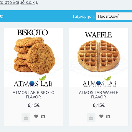
α στο λαιμό κ.ο.κ.).
0)
Ταξινόμηση:
ATMOS LAB BISKOTO
ATMOS LAB WAFFLE
FLAVOR
FLAVOR
6,15€
6,15€