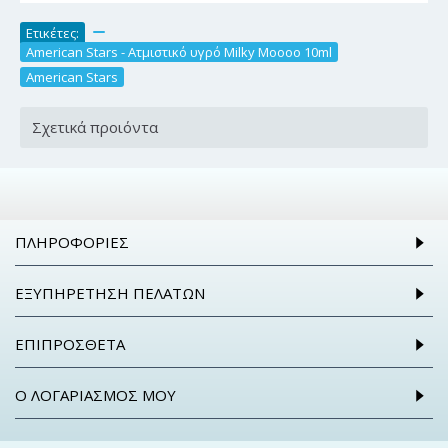
Ετικέτες:
,
American Stars - Ατμιστικό υγρό Milky Moooo 10ml
,
American Stars
Σχετικά προιόντα
ΠΛΗΡΟΦΟΡΊΕΣ
ΕΞΥΠΗΡΈΤΗΣΗ ΠΕΛΑΤΏΝ
ΕΠΙΠΡΌΣΘΕΤΑ
Ο ΛΟΓΑΡΙΑΣΜΌΣ ΜΟΥ