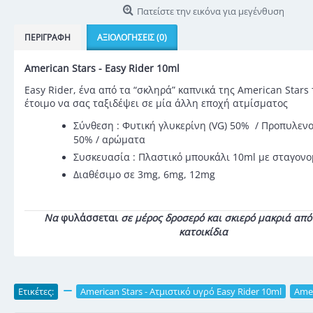
Πατείστε την εικόνα για μεγένθυση
ΠΕΡΙΓΡΑΦΉ
ΑΞΙΟΛΟΓΉΣΕΙΣ (0)
American Stars - Easy Rider 10ml
Easy Rider, ένα από τα “σκληρά” καπνικά της American Stars 
έτοιμο να σας ταξιδέψει σε μία άλλη εποχή ατμίσματος
Σύνθεση : Φυτική γλυκερίνη (VG) 50% / Προπυλενο
50% / αρώματα
Συσκευασία : Πλαστικό μπουκάλι 10ml με σταγον
Διαθέσιμο σε 3mg, 6mg, 12mg
Να
φυλάσσεται
σε μέρος δροσερό και σκιερό μακριά από 
κατοικίδια
Ετικέτες:
,
American Stars - Ατμιστικό υγρό Easy Rider 10ml
,
Amer