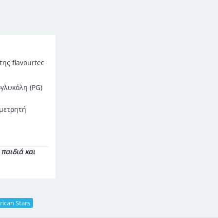
της flavourtec
γλυκόλη (PG)
ομετρητή
παιδιά και
ican Stars