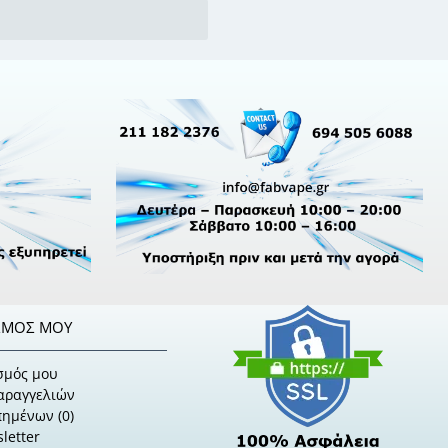
ΣΜΌΣ ΜΟΥ
σμός μου
Παραγγελιών
πημένων (
0
)
letter