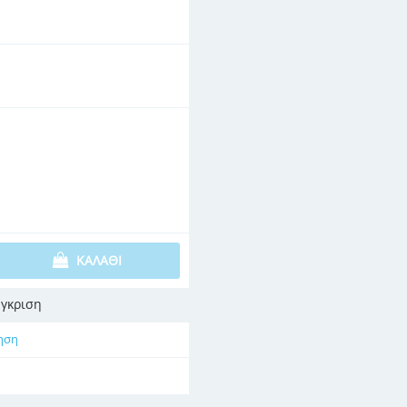
ΚΑΛΆΘΙ
γκριση
ηση