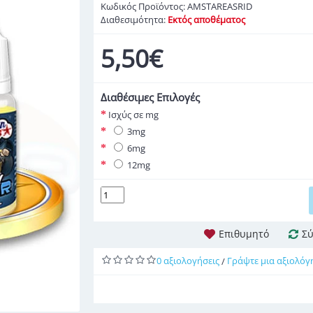
Κωδικός Προϊόντος:
AMSTAREASRID
Διαθεσιμότητα:
Εκτός αποθέματος
5,50€
Διαθέσιμες Επιλογές
Ισχύς σε mg
3mg
6mg
12mg
Επιθυμητό
Σύ
0 αξιολογήσεις
Γράψτε μια αξιολόγ
/