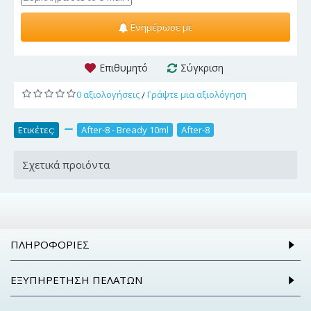
Ενημέρωσε με
Επιθυμητό
Σύγκριση
0 αξιολογήσεις
Γράψτε μια αξιολόγηση
/
Ετικέτες:
,
After-8 - Bready 10ml
,
After-8
Σχετικά προιόντα
ΠΛΗΡΟΦΟΡΊΕΣ
ΕΞΥΠΗΡΈΤΗΣΗ ΠΕΛΑΤΏΝ