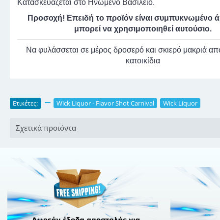
Κατασκευάζεται στο Ηνωμένο Βασίλειο.
Προσοχή! Επειδή το προϊόν είναι συμπυκνωμένο 
μπορεί να χρησιμοποιηθεί αυτούσιο.
Να φυλάσσεται σε μέρος δροσερό και σκιερό μακριά από
κατοικίδια
Ετικέτες:
,
Wick Liquor - Flavor Shot Carnival
,
Wick Liquor
Σχετικά προιόντα