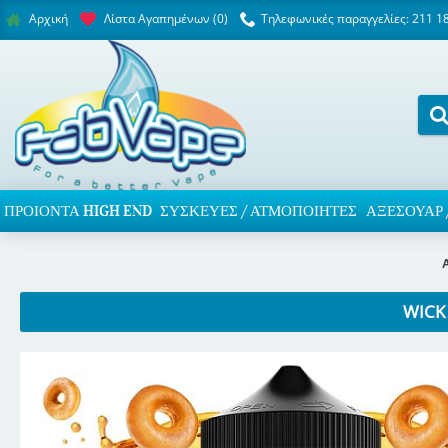
Λίστα Αγαπημένων (
0
)
Τηλεφωνικές παραγγελίες: 211 1
Αρχική
ΠΡΟΙΌΝΤΑ HIGH END
ΣΥΣΚΕΥΈΣ / ΑΤΜΟΠΟΙΗΤΈΣ
ΑΞΕΣΟΥΆΡ 
WICK