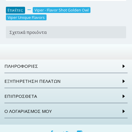
Ετικέτες:
,
Viper - Flavor Shot Golden Owl
,
Viper Unique Flavors
Σχετικά προιόντα
ΠΛΗΡΟΦΟΡΊΕΣ
ΕΞΥΠΗΡΈΤΗΣΗ ΠΕΛΑΤΏΝ
ΕΠΙΠΡΌΣΘΕΤΑ
Ο ΛΟΓΑΡΙΑΣΜΌΣ ΜΟΥ