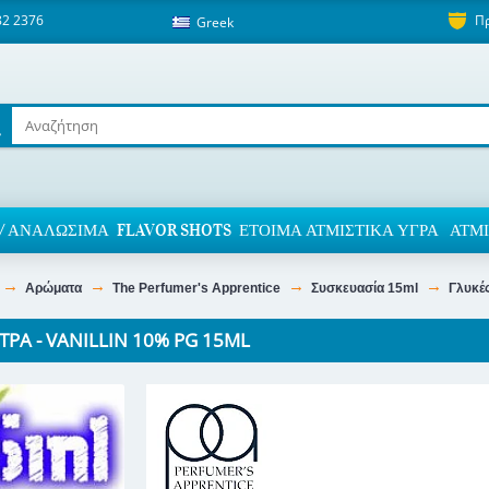
82 2376
Π
Greek
/ ΑΝΑΛΏΣΙΜΑ
FLAVOR SHOTS
ΈΤΟΙΜΑ ΑΤΜΙΣΤΙΚΆ ΥΓΡΆ
ΑΤΜΙ
Αρώματα
The Perfumer's Apprentice
Συσκευασία 15ml
Γλυκές
TPA - VANILLIN 10% PG 15ML