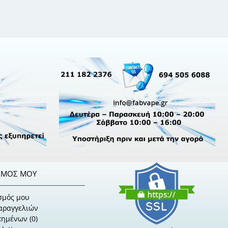
ΣΜΌΣ ΜΟΥ
σμός μου
Παραγγελιών
πημένων (
0
)