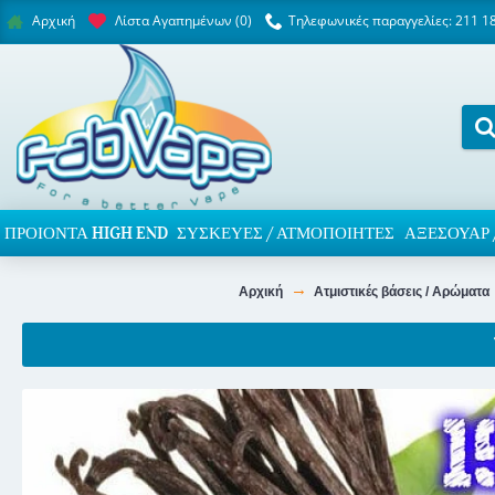
Λίστα Αγαπημένων (
0
)
Τηλεφωνικές παραγγελίες: 211 1
Αρχική
ΠΡΟΙΌΝΤΑ HIGH END
ΣΥΣΚΕΥΈΣ / ΑΤΜΟΠΟΙΗΤΈΣ
ΑΞΕΣΟΥΆΡ 
Αρχική
Ατμιστικές βάσεις / Αρώματα