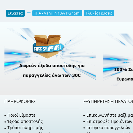
Ετικέτες:
,
TPA - Vanillin 10% PG 15ml
,
Γλυκές Γεύσεις
ΠΛΗΡΟΦΟΡΊΕΣ
ΕΞΥΠΗΡΈΤΗΣΗ ΠΕΛΑΤΏ
Ποιοί Είμαστε
Επικοινωνήστε μαζί μα
Έξοδα αποστολής
Επιστροφές Προιόντων
Τρόποι πληρωμής
Ιστορικό παραγγελιών