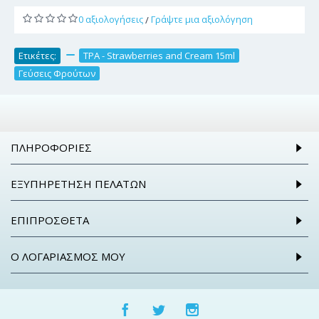
0 αξιολογήσεις
Γράψτε μια αξιολόγηση
/
Ετικέτες:
,
TPA - Strawberries and Cream 15ml
,
Γεύσεις Φρούτων
ΠΛΗΡΟΦΟΡΊΕΣ
ΕΞΥΠΗΡΈΤΗΣΗ ΠΕΛΑΤΏΝ
ΕΠΙΠΡΌΣΘΕΤΑ
Ο ΛΟΓΑΡΙΑΣΜΌΣ ΜΟΥ