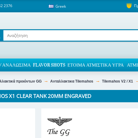
82 2376
Π
Greek
/ ΑΝΑΛΏΣΙΜΑ
FLAVOR SHOTS
ΈΤΟΙΜΑ ΑΤΜΙΣΤΙΚΆ ΥΓΡΆ
ΑΤΜΙ
λλακτικά προιόντων GG
Ανταλλακτικα Tilemahos
Tilemahos V2 / X1
HOS X1 CLEAR TANK 20MM ENGRAVED