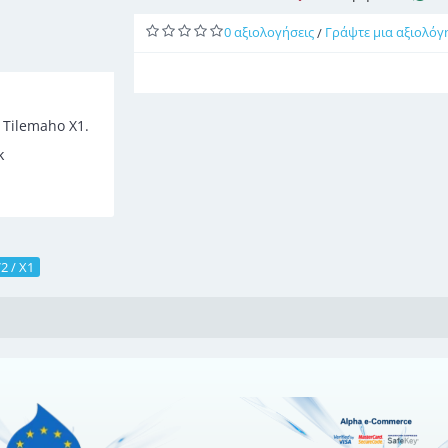
0 αξιολογήσεις
Γράψτε μια αξιολόγ
/
 Tilemaho X1.
k
2 / X1