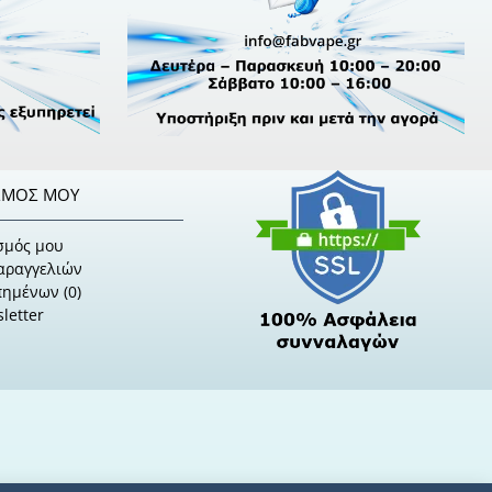
ΣΜΌΣ ΜΟΥ
σμός μου
Παραγγελιών
πημένων (
0
)
letter