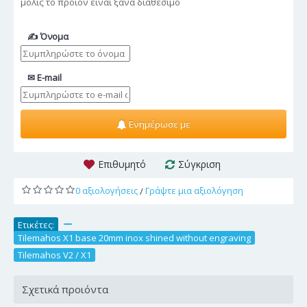
μόλις το προϊόν είναι ξανά διαθέσιμο
✍ Όνομα
✉ E-mail
Ενημέρωσε με
Επιθυμητό
Σύγκριση
0 αξιολογήσεις
Γράψτε μια αξιολόγηση
/
Ετικέτες:
,
Tilemahos X1 base 20mm inox shined without engraving
,
Tilemahos V2 / X1
Σχετικά προιόντα