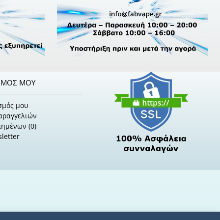
ΣΜΌΣ ΜΟΥ
σμός μου
Παραγγελιών
πημένων (
0
)
letter