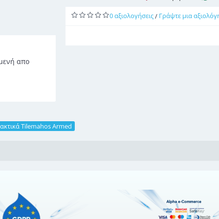
0 αξιολογήσεις
Γράψτε μια αξιολόγ
/
αμενή απο
ακτικά Tilemahos Armed