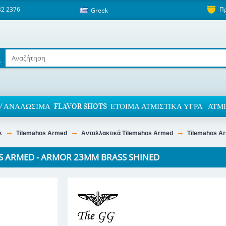
82 2376
Π
Greek
/ ΑΝΑΛΏΣΙΜΑ
FLAVOR SHOTS
ΈΤΟΙΜΑ ΑΤΜΙΣΤΙΚΆ ΥΓΡΆ
ΑΤΜΙ
k
Tilemahos Armed
Ανταλλακτικά Tilemahos Armed
Tilemahos A
S ARMED - ARMOR 23MM BRASS SHINED