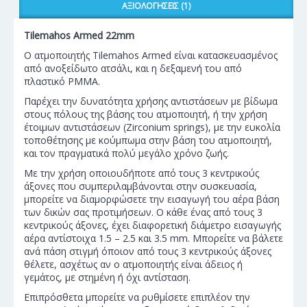
ΑΞΙΟΛΟΓΉΣΕΙΣ (1)
Tilemahos Armed 22mm
Ο ατμοποιητής Tilemahos Armed ε
ίναι κατασκευασμένος
από ανοξείδωτο ατσάλι, και η δεξαμενή του από
πλαστικό PMMA.
Παρέχει την δυνατότητα χρήσης αντιστάσεων με βίδωμα
στους πόλους της βάσης του ατμοποιητή, ή την χρήση
έτοιμων αντιστάσεων (Zirconium springs), με την ευκολία
τοποθέτησης με κούμπωμα στην βάση του ατμοποιητή,
και τον πραγματικά πολύ μεγάλο χρόνο ζωής.
Με την χρήση οποιουδήποτε από τους 3 κεντρικούς
άξονες που συμπεριλαμβάνονται στην συσκευασία,
μπορείτε να διαμορφώσετε την εισαγωγή του αέρα βάση
των δικών σας προτιμήσεων. Ο κάθε ένας από τους 3
κεντρικούς άξονες, έχει διαφορετική διάμετρο εισαγωγής
αέρα αντίστοιχα 1.5 – 2.5 και 3.5 mm. Μπορείτε να βάλετε
ανά πάση στιγμή όποιον από τους 3 κεντρικούς άξονες
θέλετε, ασχέτως αν ο ατμοποιητής είναι άδειος ή
γεμάτος, με στημένη ή όχι αντίσταση.
Επιπρόσθετα μπορείτε να ρυθμίσετε επιπλέον την