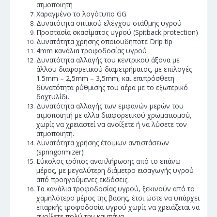
ατμοποιητή
Χαραγμένο το λογότυπο GG
Δυνατότητα οπτικού ελέγχου στάθμης υγρού
Προστασία σκασίματος υγρού (Spitback protection)
Δυνατότητα χρήσης οποιουδήποτε Drip tip
4mm κανάλια τροφοδοσίας υγρού
Δυνατότητα αλλαγής του κεντρικού άξονα με
άλλου διαφορετικού διαμετρήματος, με επιλογές
1.5mm – 2,5mm – 3,5mm, και επιπρόσθετη
δυνατότητα ρύθμισης του αέρα με το εξωτερικό
δαχτυλίδι.
Δυνατότητα αλλαγής των εμφανών μερών του
ατμοποιητή με άλλα διαφορετικού χρωματισμού,
χωρίς να χρειαστεί να ανοίξετε ή να λύσετε τον
ατμοποιητή.
Δυνατότητα χρήσης έτοιμων αντιστάσεων
(springormizer)
Εύκολος τρόπος αναπλήρωσης από το επάνω
μέρος, με μεγαλύτερη διάμετρο εισαγωγής υγρού
από προηγούμενες εκδόσεις.
Τα κανάλια τροφοδοσίας υγρού, ξεκινούν από το
χαμηλότερο μέρος της βάσης, έτσι ώστε να υπάρχει
επαρκής τροφοδοσία υγρού χωρίς να χρειάζεται να
ανοίξετε πολύ την καμπάνα.