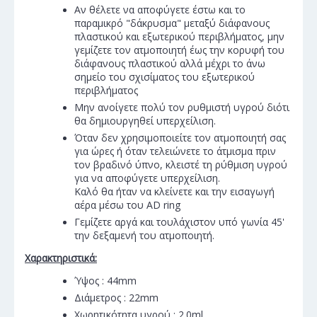
Αν θέλετε να αποφύγετε έστω και το
παραμικρό "δάκρυσμα" μεταξύ διάφανους
πλαστικού και εξωτερικού περιβλήματος, μην
γεμίζετε τον ατμοποιητή έως την κορυφή του
διάφανους πλαστικού αλλά μέχρι το άνω
σημείο του σχισίματος του εξωτερικού
περιβλήματος
Μην ανοίγετε πολύ τον ρυθμιστή υγρού διότι
θα δημιουργηθεί υπερχείλιση.
Όταν δεν χρησιμοποιείτε τον ατμοποιητή σας
για ώρες ή όταν τελειώνετε το άτμισμα πριν
τον βραδινό ύπνο, κλειστέ τη ρύθμιση υγρού
για να αποφύγετε υπερχείλιση.
Καλό θα ήταν να κλείνετε και την εισαγωγή
αέρα μέσω του AD ring
Γεμίζετε αργά και τουλάχιστον υπό γωνία 45'
την δεξαμενή του ατμοποιητή.
Χαρακτηριστικά:
Ύψος : 44mm
Διάμετρος : 22mm
Χωρητικότητα υγρού : 2.0ml