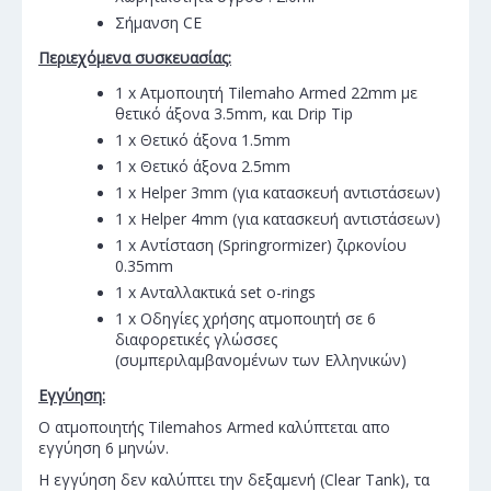
Σήμανση CE
Περιεχόμενα συσκευασίας:
1 x Ατμοποιητή Tilemaho Armed 22mm με
θετικό άξονα 3.5mm, και Drip Tip
1 x Θετικό άξονα 1.5mm
1 x Θετικό άξονα 2.5mm
1 x Helper 3mm (για κατασκευή αντιστάσεων)
1 x Helper 4mm (για κατασκευή αντιστάσεων)
1 x Αντίσταση (Springrormizer) ζιρκονίου
0.35mm
1 x Ανταλλακτικά set o-rings
1 x Οδηγίες χρήσης ατμοποιητή σε 6
διαφορετικές γλώσσες
(συμπεριλαμβανομένων των Ελληνικών)
Εγγύηση:
Ο ατμοποιητής Tilemahos Armed καλύπτεται απο
εγγύηση 6 μηνών.
Η εγγύηση δεν καλύπτει την δεξαμενή (Clear Tank), τα