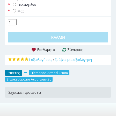
Γυαλισμένο
Ματ
ΚΑΛΆΘΙ
Επιθυμητό
Σύγκριση
1 αξιολογήσεις
Γράψτε μια αξιολόγηση
/
Ετικέτες:
,
Tilemahos Armed 22mm
,
Επισκευάσιμοι Ατμοποιητές
Σχετικά προιόντα