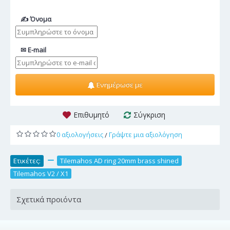
✍ Όνομα
✉ E-mail
Ενημέρωσε με
Επιθυμητό
Σύγκριση
0 αξιολογήσεις
Γράψτε μια αξιολόγηση
/
Ετικέτες:
,
Tilemahos AD ring 20mm brass shined
,
Tilemahos V2 / X1
Σχετικά προιόντα