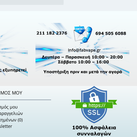
ΣΜΌΣ ΜΟΥ
σμός μου
Παραγγελιών
πημένων (
0
)
letter