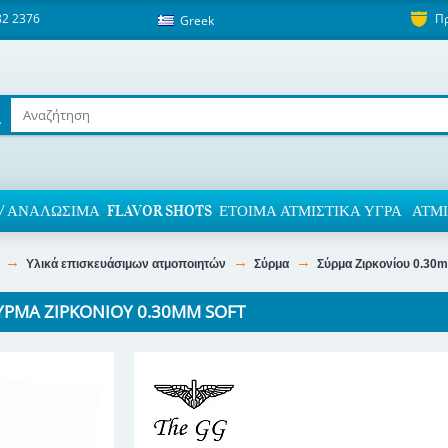
82 2376
Π
Greek
/ ΑΝΑΛΏΣΙΜΑ
FLAVOR SHOTS
ΈΤΟΙΜΑ ΑΤΜΙΣΤΙΚΆ ΥΓΡΆ
ΑΤΜΙ
Υλικά επισκευάσιμων ατμοποιητών
Σύρμα
Σύρμα Ζιρκονίου 0.30m
ΎΡΜΑ ΖΙΡΚΟΝΊΟΥ 0.30MM SOFT