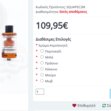
Κωδικός Προϊόντος:
SQUAPEC2M
Διαθεσιμότητα:
Εκτός αποθέματος
109,95€
Διαθέσιμες Επιλογές
Χρώμα Ατμοποιητή
Πορτοκαλί
Μπλέ
Πράσινο
Κόκκινο
Μαύρο
Μωβ
Επιθυμητό
Σύ