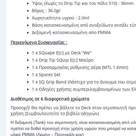
Ύψος (Χωρίς το Drip Tip και τον πόλο 510) : 36mm
Βάρος : 36.0gr
Χωρητικότητα υγρού : 2.0ml
Βάση κατασκευασμένη από ανοξείδωτο ατσάλι τύ
Δεξαμενή κατασκευασμένη απο PMMA
Περιεχόμενα Συσκευασίας :
1 x SQuape E[c] με Deck “We”
1 x Drip Tip SQuip E[c] Μαύρο
1 x Προσαρμογέας ρύθμισης αέρα (MTL 1.6mm)
1 x Spares Set
1 x SQ Grip Band (Λάστιχο για το άνοιγμα του ατμ
1 x Οδηγίες χρήσης συμπεριλαμβανομένων των Ε
Διαθέσιμος σε 6 διαφορετικά χρώματα
Προσοχή! Θα πρέπει να βάλετε το Deck στον ατμοποιητή πρι
χρήση (Συμβουλευτείτε το βιβλίο οδηγιών)
Η δεξαμενή (
Tank
) του ατμοποιητή, είναι κατασκευασμένη από υλ
πρέπει να δοθεί προσοχή στην χρήση υγρών που μπορεί να κατ
υλικό
PMMA
(Λεμόνι – Πορτοκάλι κοκ)