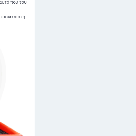
 αυτό που του
ατασκευαστή