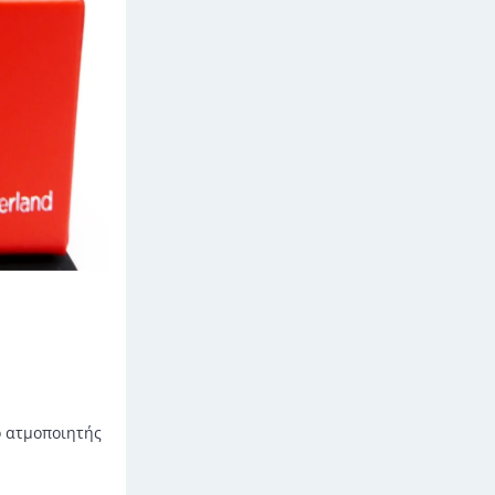
ο ατμοποιητής