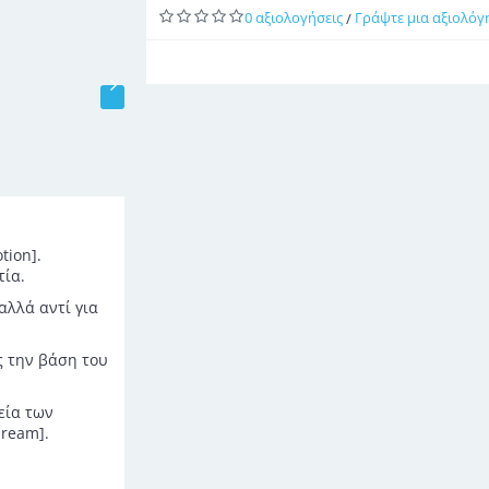
0 αξιολογήσεις
Γράψτε μια αξιολόγ
/
tion].
τία.
αλλά αντί για
ς την βάση του
εία των
dream].