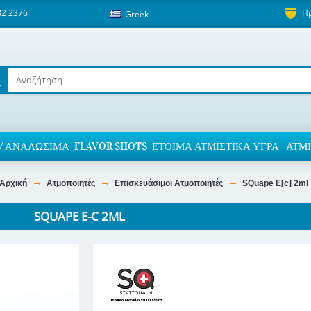
82 2376
Π
Greek
/ ΑΝΑΛΏΣΙΜΑ
FLAVOR SHOTS
ΈΤΟΙΜΑ ΑΤΜΙΣΤΙΚΆ ΥΓΡΆ
ΑΤΜΙ
Αρχική
Ατμοποιητές
Επισκευάσιμοι Ατμοποιητές
SQuape E[c] 2ml
SQUAPE E-C 2ML