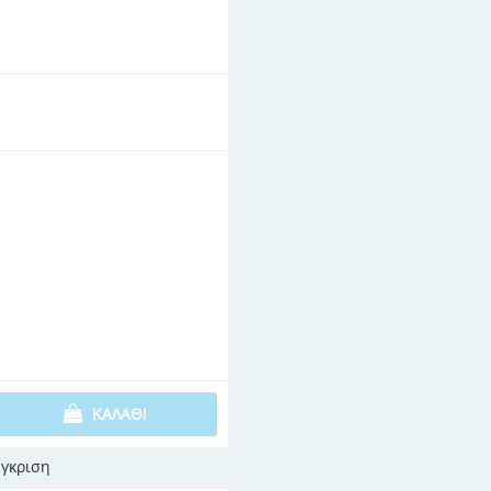
ΚΑΛΆΘΙ
γκριση