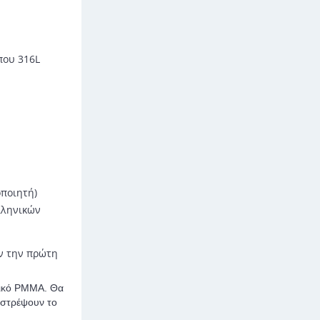
που 316L
οποιητή)
λληνικών
ν την πρώτη
ικό
PMMA
. Θα
αστρέψουν το