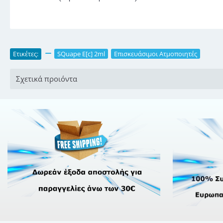
Ετικέτες:
,
SQuape E[c] 2ml
,
Επισκευάσιμοι Ατμοποιητές
Σχετικά προιόντα