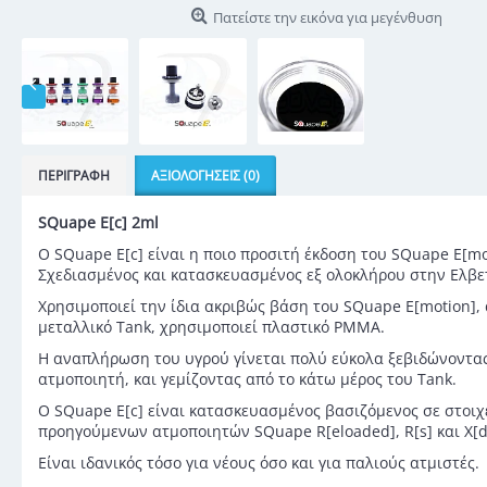
Πατείστε την εικόνα για μεγένθυση
ΠΕΡΙΓΡΑΦΉ
ΑΞΙΟΛΟΓΉΣΕΙΣ (0)
SQuape E[c] 2ml
Ο SQuape E[c] είναι η ποιο προσιτή έκδοση του SQuape E[mo
Σχεδιασμένος και κατασκευασμένος εξ ολοκλήρου στην Ελβε
Χρησιμοποιεί την ίδια ακριβώς βάση του SQuape E[motion], 
μεταλλικό Tank, χρησιμοποιεί πλαστικό PMMA.
Η αναπλήρωση του υγρού γίνεται πολύ εύκολα ξεβιδώνοντα
ατμοποιητή, και γεμίζοντας από το κάτω μέρος του Tank.
Ο SQuape E[c] είναι κατασκευασμένος βασιζόμενος σε στοιχ
προηγούμενων ατμοποιητών SQuape R[eloaded], R[s] και X[
Είναι ιδανικός τόσο για νέους όσο και για παλιούς ατμιστές.