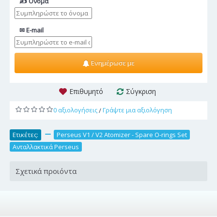
✍ Όνομα
✉ E-mail
Ενημέρωσε με
Επιθυμητό
Σύγκριση
0 αξιολογήσεις
Γράψτε μια αξιολόγηση
/
Ετικέτες:
,
Perseus V1 / V2 Atomizer - Spare O-rings Set
,
Ανταλλακτικά Perseus
Σχετικά προιόντα