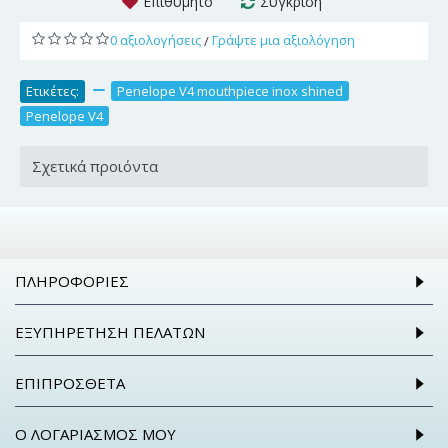
Επιθυμητό
Σύγκριση
0 αξιολογήσεις
Γράψτε μια αξιολόγηση
/
Ετικέτες:
,
Penelope V4 mouthpiece inox shined
,
Penelope V4
Σχετικά προιόντα
ΠΛΗΡΟΦΟΡΊΕΣ
ΕΞΥΠΗΡΈΤΗΣΗ ΠΕΛΑΤΏΝ
ΕΠΙΠΡΌΣΘΕΤΑ
Ο ΛΟΓΑΡΙΑΣΜΌΣ ΜΟΥ