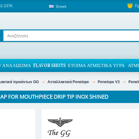
82 2376
Π
Greek
/ ΑΝΑΛΏΣΙΜΑ
FLAVOR SHOTS
ΈΤΟΙΜΑ ΑΤΜΙΣΤΙΚΆ ΥΓΡΆ
ΑΤΜΙ
λακτικά προιόντων GG
Ανταλλακτικά Penelope
Penelope V3
Penel
AP FOR MOUTHPIECE DRIP TIP INOX SHINED