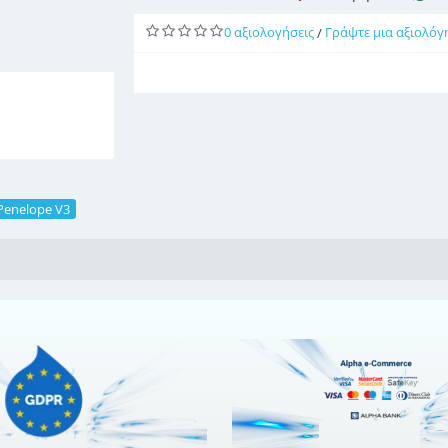
0 αξιολογήσεις
Γράψτε μια αξιολόγ
/
Penelope V3