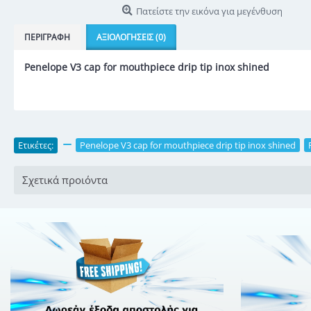
Πατείστε την εικόνα για μεγένθυση
ΠΕΡΙΓΡΑΦΉ
ΑΞΙΟΛΟΓΉΣΕΙΣ (0)
Penelope V3 cap for mouthpiece drip tip inox shined
Ετικέτες:
,
Penelope V3 cap for mouthpiece drip tip inox shined
,
Σχετικά προιόντα