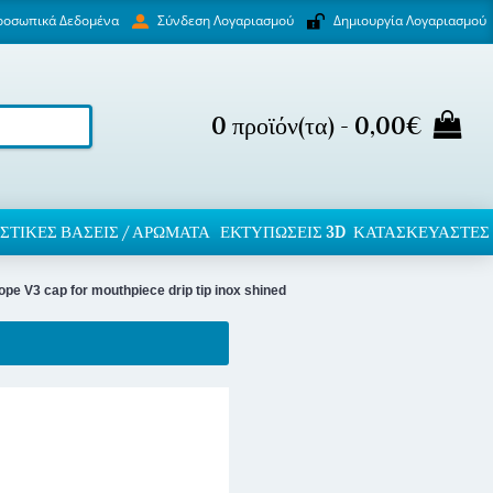
ροσωπικά Δεδομένα
Δημιουργία Λογαριασμού
Σύνδεση Λογαριασμού
0 προϊόν(τα) - 0,00€
ΣΤΙΚΈΣ ΒΆΣΕΙΣ / ΑΡΏΜΑΤΑ
ΕΚΤΥΠΏΣΕΙΣ 3D
ΚΑΤΑΣΚΕΥΑΣΤΕΣ
ope V3 cap for mouthpiece drip tip inox shined