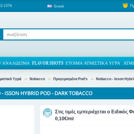
82 2376
Π
Greek
/ ΑΝΑΛΏΣΙΜΑ
FLAVOR SHOTS
ΈΤΟΙΜΑ ΑΤΜΙΣΤΙΚΆ ΥΓΡΆ
ΑΤΜΙ
μιστικά Υγρά
Nobacco
Προγεμισμένα Pod's
Nobacco - Isson Hybri
- ISSON HYBRID POD - DARK TOBACCO
Στις τιμές εμπεριέχεται ο Ειδικό
0,10€/ml