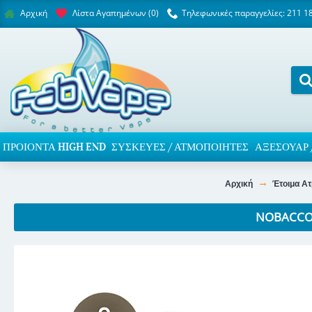
Λίστα Αγαπημένων (
0
)
Τηλεφωνικές παραγγελίες: 211 1
Αρχική
ΠΡΟΙΌΝΤΑ HIGH END
ΣΥΣΚΕΥΈΣ / ΑΤΜΟΠΟΙΗΤΈΣ
ΑΞΕΣΟΥΆΡ 
Αρχική
Έτοιμα Ατ
NOBACCO 