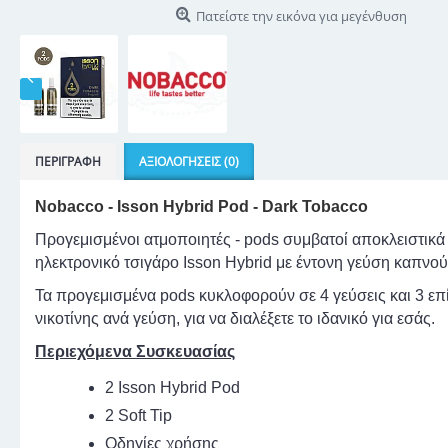
Πατείστε την εικόνα για μεγένθυση
ΠΕΡΙΓΡΑΦΉ
ΑΞΙΟΛΟΓΉΣΕΙΣ (0)
Nobacco - Isson Hybrid Pod - Dark Tobacco
Προγεμισμένοι ατμοποιητές - pods συμβατοί αποκλειστικά 
ηλεκτρονικό τσιγάρο Isson Hybrid με έντονη γεύση καπνού
Τα προγεμισμένα pods κυκλοφορούν σε 4 γεύσεις και 3 επ
νικοτίνης ανά γεύση, για να διαλέξετε το ιδανικό για εσάς.
Περιεχόμενα Συσκευασίας
2 Isson Hybrid Pod
2 Soft Tip
Οδηγίες χρήσης