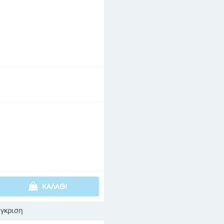
ΚΑΛΆΘΙ
γκριση