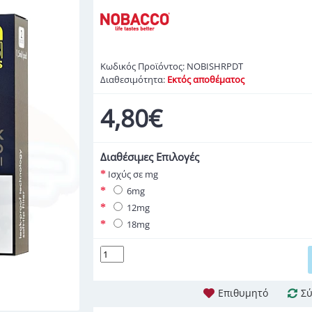
Κωδικός Προϊόντος:
NOBISHRPDT
Διαθεσιμότητα:
Εκτός αποθέματος
4,80€
Διαθέσιμες Επιλογές
Ισχύς σε mg
6mg
12mg
18mg
Επιθυμητό
Σύ