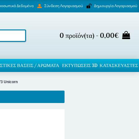
ροσωπικά Δεδομένα
Δημιουργία Λογαριασμού
Σύνδεση Λογαριασμού
0 προϊόν(τα) - 0,00€
ΣΤΙΚΈΣ ΒΆΣΕΙΣ / ΑΡΏΜΑΤΑ
ΕΚΤΥΠΏΣΕΙΣ 3D
ΚΑΤΑΣΚΕΥΑΣΤΕΣ
V3 Unicorn