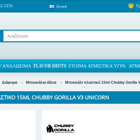
82 2376
Π
Greek
/ ΑΝΑΛΏΣΙΜΑ
FLAVOR SHOTS
ΈΤΟΙΜΑ ΑΤΜΙΣΤΙΚΆ ΥΓΡΆ
ΑΤΜΙ
Διάφορα
Μπουκάλια άδεια
Μπουκάλι πλαστικό 15ml Chubby Gorilla 
ΣΤΙΚΌ 15ML CHUBBY GORILLA V3 UNICORN