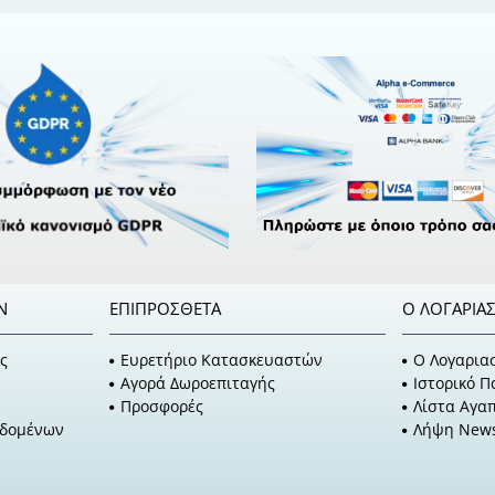
Ν
ΕΠΙΠΡΌΣΘΕΤΑ
Ο ΛΟΓΑΡΙΑ
ς
Ευρετήριο Κατασκευαστών
O Λογαρια
Αγορά Δωροεπιταγής
Ιστορικό 
Προσφορές
Λίστα Αγα
εδομένων
Λήψη News