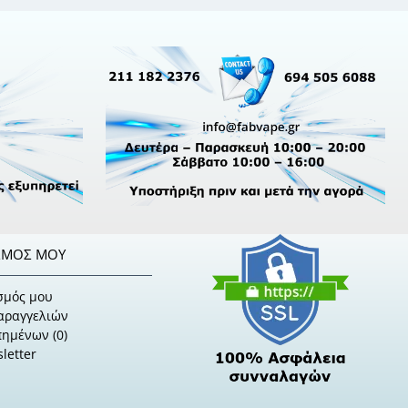
ΣΜΌΣ ΜΟΥ
σμός μου
Παραγγελιών
πημένων (
0
)
letter