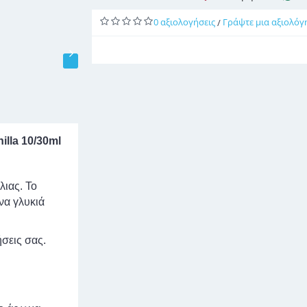
0 αξιολογήσεις
Γράψτε μια αξιολόγ
/
lla 10/30ml
λιας. Το
να γλυκιά
σεις σας.