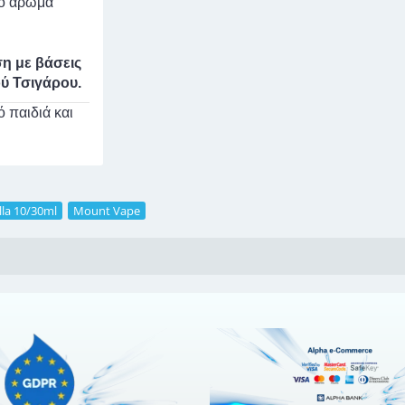
νο άρωμα
ση με βάσεις
ύ Τσιγάρου.
 παιδιά και
la 10/30ml
,
Mount Vape