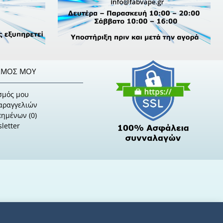
ΣΜΌΣ ΜΟΥ
σμός μου
Παραγγελιών
πημένων (
0
)
letter