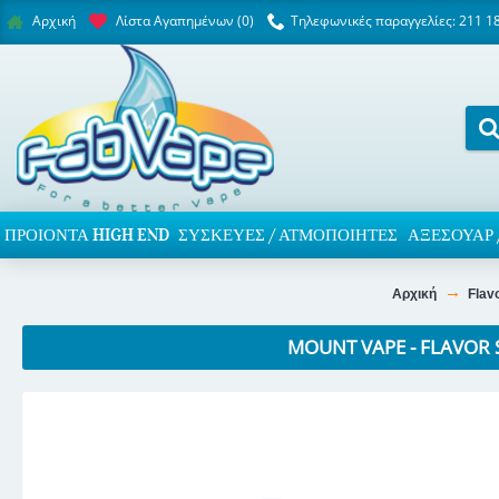
Λίστα Αγαπημένων (
0
)
Τηλεφωνικές παραγγελίες: 211 1
Αρχική
ΠΡΟΙΌΝΤΑ HIGH END
ΣΥΣΚΕΥΈΣ / ΑΤΜΟΠΟΙΗΤΈΣ
ΑΞΕΣΟΥΆΡ 
Αρχική
Flav
MOUNT VAPE - FLAVOR