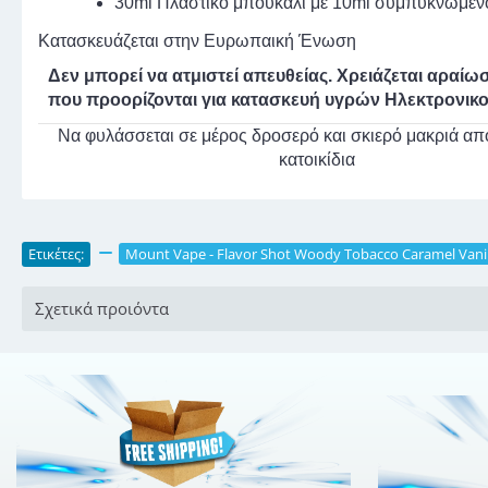
30ml Πλαστικό μπουκάλι με 10ml συμπυκνωμέ
Κατασκευάζεται στην Ευρωπαική Ένωση
Δεν μπορεί να ατμιστεί απευθείας. Χρειάζεται αραίω
που προορίζονται για κατασκευή υγρών Ηλεκτρονικο
Να φυλάσσεται σε μέρος δροσερό και σκιερό μακριά από
κατοικίδια
Ετικέτες:
,
Mount Vape - Flavor Shot Woody Tobacco Caramel Vanil
Σχετικά προιόντα