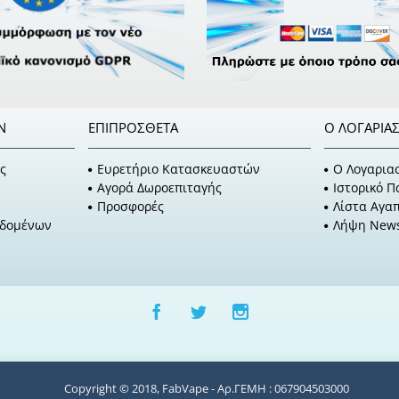
Ν
ΕΠΙΠΡΌΣΘΕΤΑ
Ο ΛΟΓΑΡΙΑ
ς
Ευρετήριο Κατασκευαστών
O Λογαρια
Αγορά Δωροεπιταγής
Ιστορικό 
Προσφορές
Λίστα Αγα
εδομένων
Λήψη News
Copyright © 2018, FabVape - Αρ.ΓΕΜΗ : 067904503000