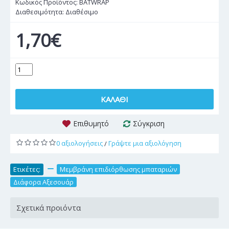
Κωδικός Προϊόντος:
BATWRAP
Διαθεσιμότητα:
Διαθέσιμο
1,70€
ΚΑΛΆΘΙ
Επιθυμητό
Σύγκριση
0 αξιολογήσεις
Γράψτε μια αξιολόγηση
/
Ετικέτες:
,
Μεμβράνη επιδιόρθωσης μπαταριών
,
Διάφορα Αξεσουάρ
Σχετικά προιόντα